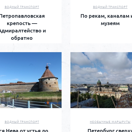
ВОДНЫЙ ТРАНСПОРТ
ВОДНЫЙ ТРАНСПОРТ
Петропавловская
По рекам, каналам 
крепость —
музеям
Адмиралтейство и
обратно
ВОДНЫЙ ТРАНСПОРТ
НЕОБЫЧНЫЕ МАРШРУТЫ
ся Нева от устья до
Петербург сверх