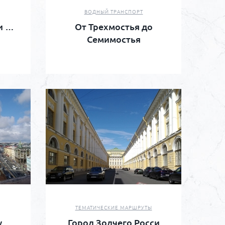
ВОДНЫЙ ТРАНСПОРТ
и …
От Трехмостья до
Семимостья
ТЕМАТИЧЕСКИЕ МАРШРУТЫ
у
Город Зодчего Росси