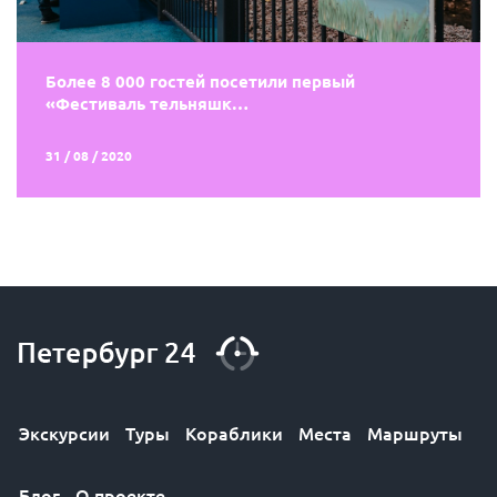
Более 8 000 гостей посетили первый
«Фестиваль тельняшк…
31 / 08 / 2020
Экскурсии
Туры
Кораблики
Места
Маршруты
Блог
О проекте