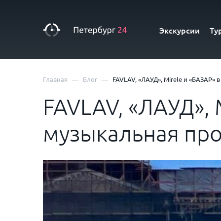
Экскурсии
Ту
—
—
Главная
Блог
FAVLAV, «ЛАУД», Mirele и «БАЗАР»
FAVLAV, «ЛАУД», 
музыкальная пр