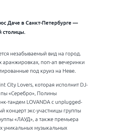
юс Даче в Санкт-Петербурге —
й столицы.
ается незабываемый вид на
город.
 аранжировках, поп-ап вечеринки
тированные под круиз на
Неве.
int City Lovers,
которая исполнит DJ-
уппы «Серебро», Полины
нк-тандем
LOVANDA
с
unplugged-
ый концерт экс-участницы группы
руппы
«ЛАУД»,
а
также
премьера
их уникальных музыкальных