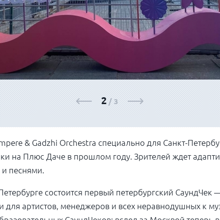
3
/
3
mpere & Gadzhi Orchestra
специально для Санкт-Петербу
нки на Плюс Даче в прошлом году. Зрителей ждет адапт
 и песнями.
-Петербурге состоится первый петербургский
СаундЧек —
ки для артистов, менеджеров и всех неравнодушных к м
бразовательных СаундЧеков: вслед за Москвой теперь 