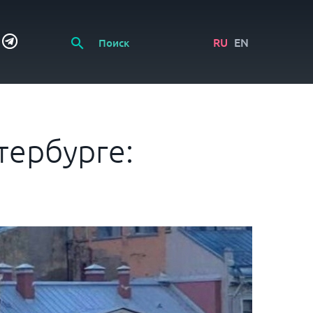
RU
EN
тербурге: