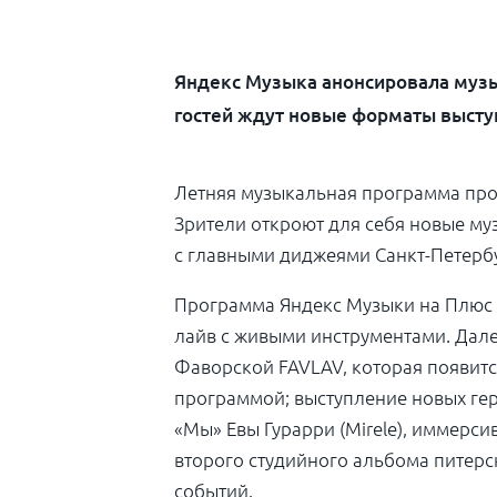
Яндекс Музыка анонсировала музы
гостей ждут новые форматы высту
Летняя музыкальная программа про
Зрители откроют для себя новые м
с
главными диджеями Санкт-Петербу
Программа Яндекс Музыки на
Плюс 
лайв с
живыми инструментами.
Дале
Фаворской
FAVLAV
, которая появитс
программой; выступление новых ге
«Мы»
Евы Гурарри (Mirele)
, иммерси
второго студийного альбома питерс
событий.