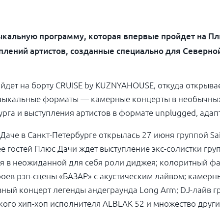
кальную программу, которая впервые пройдет на Пл
плений артистов, созданные специально для Северно
йдет на
борту
CRUISE by
KUZNYAHOUSE
, откуда открыв
узыкальные форматы
— камерные концерты в
необычных
рга и
выступления артистов в
формате unplugged, адап
Даче в
Санкт-Петербурге открылась
27
июня
группой
Sa
е гостей Плюс Дачи ждет выступление экс-cолистки гр
я в
неожиданной для себя роли диджея; к
олоритный фа
роев рэп-сцены
«
БАЗАР
»
с
акустическим лайвом; камерн
вный концерт легенды андеграунда
Long Arm
;
DJ-лайв г
кого хип-хоп исполнителя
ALBLAK 52
и
множество друг