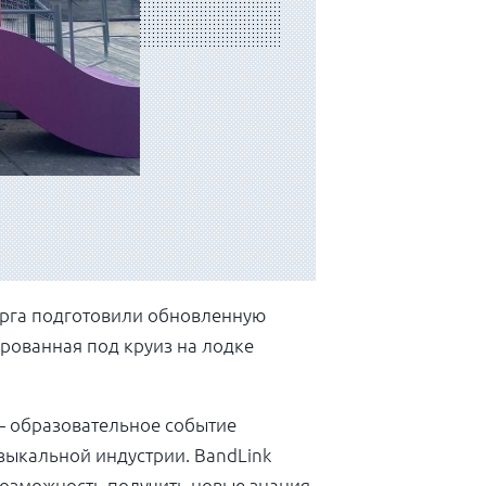
рга
подготовили обновленную
ированная под круиз на лодке
 образовательное событие
узыкальной индустрии. BandLink
возможность получить новые знания