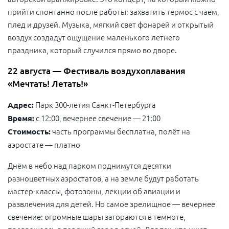
прийти спонтанно после работы: захватить термос с чаем,
плед и друзей. Музыка, мягкий свет фонарей и открытый
воздух создадут ощущение маленького летнего
праздника, который случился прямо во дворе.
22 августа — Фестиваль воздухоплавания
«Мечтать! Летать!»
Парк 300-летия Санкт-Петербурга
Адрес:
с 12:00, вечернее свечение — 21:00
Время:
часть программы бесплатна, полёт на
Стоимость:
аэростате — платно
Днём в небо над парком поднимутся десятки
разноцветных аэростатов, а на земле будут работать
мастер-классы, фотозоны, лекции об авиации и
развлечения для детей. Но самое зрелищное — вечернее
свечение: огромные шары загораются в темноте,