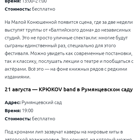
13:00–21:00
Время:
бесплатно
Стоимость:
На Малой Конюшенной появится сцена, где за две недели
выступят труппы от «Балтийского дома» до независимых
студий. Это не просто уличные спектакли: многие будут
сыграны единственный раз, специально для этого
фестиваля. Можно увидеть как современные постановки,
так и классику, послушать лекции о театре и пообщаться с
актёрами. Всё это — на фоне книжных рядов с редкими
изданиями.
21 августа — КРЮКОV band в Румянцевском саду
Румянцевский сад
Адрес:
19:00
Время:
бесплатно
Стоимость:
Под кронами лип зазвучат каверы на мировые хиты в
авторской аранжировке. Это концерт, на который можно