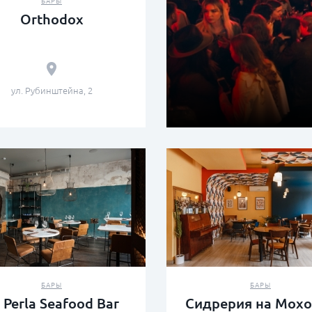
БАРЫ
Orthodox
ул. Рубинштейна, 2
БАРЫ
БАРЫ
 Perla Seafood Bar
Сидрерия на Мох