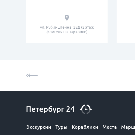
ул. Рубинштейна, 28Д (2 этаж
флигеля на парковке)
Экскурсии
Туры
Кораблики
Места
Марш