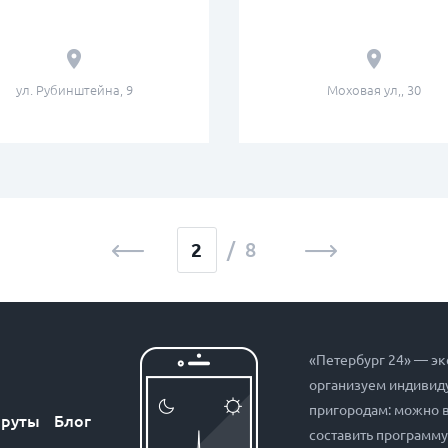
ул. Рубинштейна, 9
Моховая ул,, 30
/ 8
«Петербург 24» — эк
организуем индивиду
пригородам: можно 
руты
Блог
составить программу