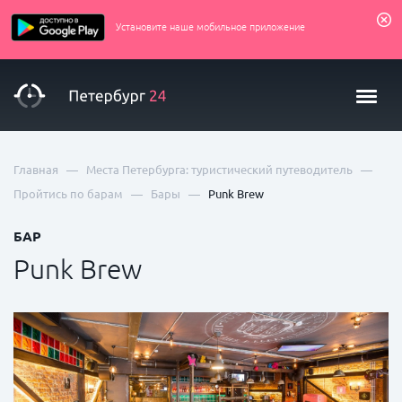
Установите наше мобильное приложение
—
—
Главная
Места Петербурга: туристический путеводитель
—
—
Пройтись по барам
Бары
Punk Brew
БАР
Punk Brew