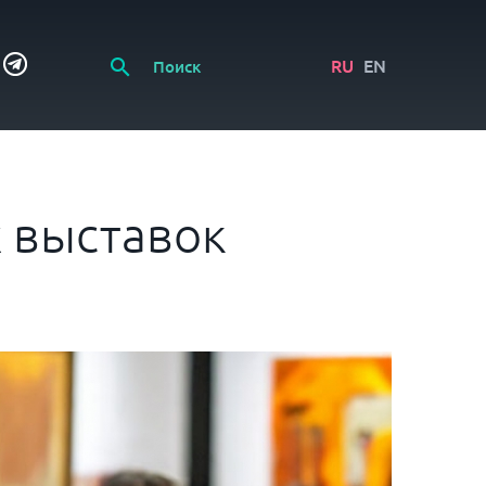
RU
EN
х выставок