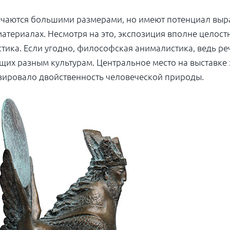
ичаются большими размерами, но имеют потенциал выра
материалах. Несмотря на это, экспозиция вполне целос
ика. Если угодно, философская анималистика, ведь ре
щих разным культурам. Центральное место на выставке
изировало двойственность человеческой природы.