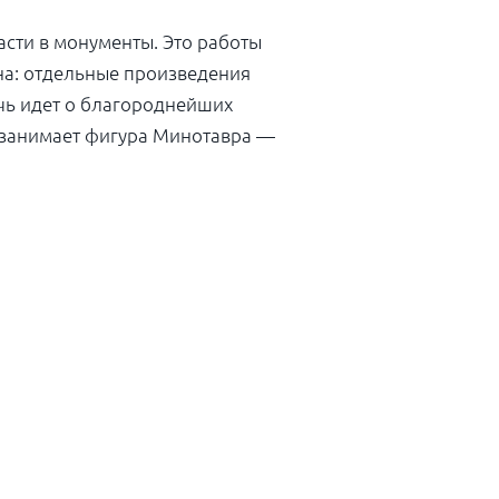
сти в монументы. Это работы
тна: отдельные произведения
чь идет о благороднейших
 занимает фигура Минотавра —