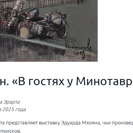
н. «В гостях у Минотав
а Эрарта
я 2025 года
та представляет выставку Эдуарда Мхояна, чьи произв
 поисков.