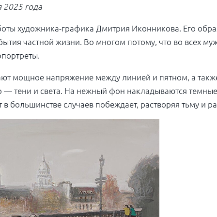
я 2025 года
аботы художника-графика Дмитрия Иконникова. Его обр
ытия частной жизни. Во многом потому, что во всех му
опортреты.
ют мощное напряжение между линией и пятном, а такж
о — тени и света. На нежный фон накладываются темные
 в большинстве случаев побеждает, растворяя тьму и ра