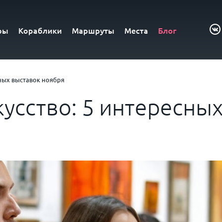
ры
Кораблики
Маршруты
Места
Блог
ных выставок ноября
усство: 5 интересны