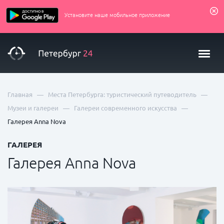
Установите наше мобильное приложение
—
—
Главная
Места Петербурга: туристический путеводитель
—
—
Музеи и галереи
Галереи современного искусства
Галерея Anna Nova
ГАЛЕРЕЯ
Галерея Anna Nova