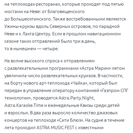
на теплоходах-ресторанах, которые проходят под пятью
мостами на Неве: от Благовещенского
до Большеохтинского. Также востребованными являются
Ужины-круизы вдоль Северных островов, по парадной
Неве и к Лахта-Центру. Если в прошлом навигационном
сезоне таких отправлений было три в день,
то в нынешнем — четыре.
На волне высокого спроса к отправлениям
с развлекательными программами «Астра Марин» летом
увеличила число развлекательных круизов. В частности,
на борту нового арт-теплохода «Чайка», который был
передан в управление оператору компанией «Газпром СПГ
технологии», проводятся Astra.Party.Night,
Astra.Karaoke.Time и еженедельные Квизы среди детей
и взрослых. В два раза выросло количество джазовых
концертов на теплоходе «Сити Блюз». На судне в течение
лета проходил ASTRA MUSIC FEST с известными