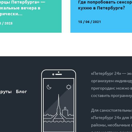
орцы Петербурга» —
Где попробовать сенсо
кальные вечера в
кухню в Петербурге?
орически…
15 / 06 / 2021
3 / 2025
«Петербург 24» — эк
организуем индивиду
пригородам: можно 
руты
Блог
составить программу
Для самостоятельны
«Петербург 24» для 
районы, необычные 
с его мостами, рекам