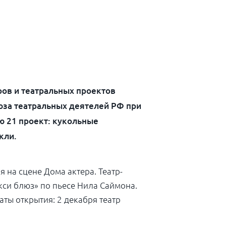
ров и театральных проектов
юза театральных деятелей РФ при
ю 21 проект: кукольные
кли.
 на сцене Дома актера. Театр-
кси блюз» по пьесе Нила Саймона.
ты открытия: 2 декабря театр