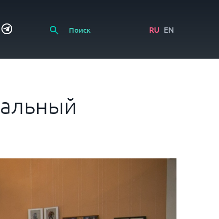
RU
EN
ральный