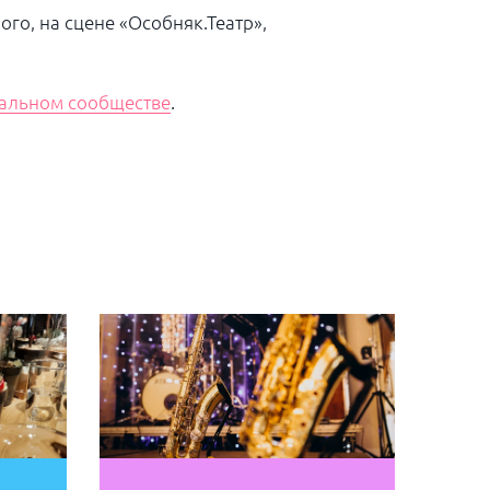
го, на сцене «Особняк.Театр»,
альном сообществе
.