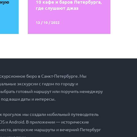
рную
10 кафе и баров Петербурга,
где слушают джаз
13 / 10 / 2022
скурсионное бюро в Санкт-Петербурге. Мы
альные экскурсии с гидом по городу и
выбрать готовый маршрут или поручить менеджеру
 под ваши даты и интересы.
х прогулок мы создали мобильный путеводитель
iOS и Android. В приложении — исторические
места, авторские маршруты и вечерний Петербург
и и каналами.