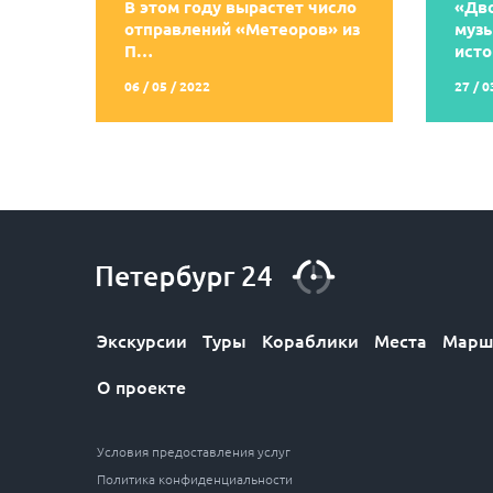
В этом году вырастет число
«Дв
отправлений «Метеоров» из
музы
П…
ист
06 / 05 / 2022
27 / 0
Экскурсии
Туры
Кораблики
Места
Марш
О проекте
Условия предоставления услуг
Политика конфиденциальности