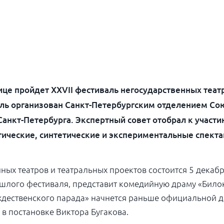
лице пройдет XXVII фестиваль негосударственных теат
ль организован Санкт-Петербургским отделением Со
анкт-Петербурга. Экспертный совет отобрал к участи
тические, синтетические и экспериментальные спекта
ых театров и театральных проектов состоится 5 декабря
ошлого фестиваля, представит комедийную драму «Било
ественского парада» начнется раньше официальной да
 в постановке Виктора Бугакова.