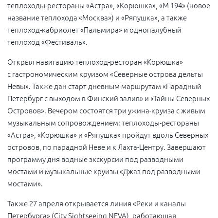
теплоходы-рестораны «Астра», «Корюшка», «М 194» (новое
название теплохода «Москва») и «Ряпушка», а также
теплоход-кабриолет «Пальмира» и однопалубный
теплоход «Фестиваль».
Открыл навигацию теплоход-ресторан «Корюшка»
с гастрономическим круизом «Северные острова дельты
Невы». Также дан старт дневным маршрутам «Парадный
Петербург с выходом в Финский залив» и «Тайны Северных
Островов». Вечером состоятся три ужина-круиза с живым
музыкальным сопровождением: теплоходы-рестораны
«Астра», «Корюшка» и «Ряпушка» пройдут вдоль Северных
островов, по парадной Неве и к Лахта-Центру. Завершают
программу дня водные экскурсии под разводными
мостами и музыкальные круизы «Джаз под разводными
мостами».
Также 27 апреля открывается линия «Реки и каналы
Петербурга» (City Sightseeing NEVA), работающая