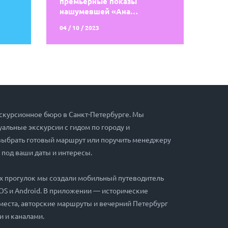
премьерные показы
нашумевшей «Ана…
04 / 10 / 2023
скурсионное бюро в Санкт-Петербурге. Мы
альные экскурсии с гидом по городу и
выбрать готовый маршрут или поручить менеджеру
 под ваши даты и интересы.
х прогулок мы создали мобильный путеводитель
iOS и Android. В приложении — исторические
места, авторские маршруты и вечерний Петербург
и и каналами.