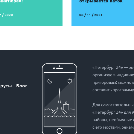
ниатюре»!
открывается каток
7 / 2020
08 / 11 / 2021
«Петербург 24» — эк
организуем индивиду
пригородам: можно 
руты
Блог
составить программу
Для самостоятельны
«Петербург 24» для 
районы, необычные 
с его мостами, рекам