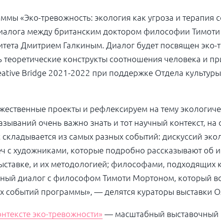
ммы «Эко-тревожность: экология как угроза и терапия 
 диалога между британским доктором философии Тимот
итета Дмитрием Галкиным. Диалог будет посвящен эко-т
 теоретические конструкты соотношения человека и пр
ative Bridge
2021-2022
при поддержке Отдела культуры
жественные проекты и рефлексируем на тему экологиче
зываний очень важно знать и тот научный контекст, на 
 складывается из самых разных событий: дискуссий эк
реч с художниками, которые подробно рассказывают об 
ыставке, и их методологией; философами, подходящих 
чный диалог с философом Тимоти Мортоном, который в
х событий программы», — делятся кураторы выставки О
онтексте эко-тревожности»
— масштабный выставочный 