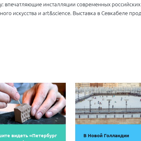
тку: впечатляющие инсталляции современных российски
го искусства и art&science.
Выставка в Севкабеле
прод
ите видеть «Петербург
В Новой Голландии