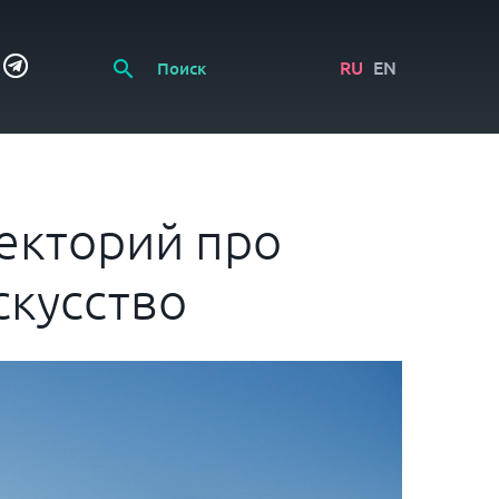
RU
EN
екторий про
скусство