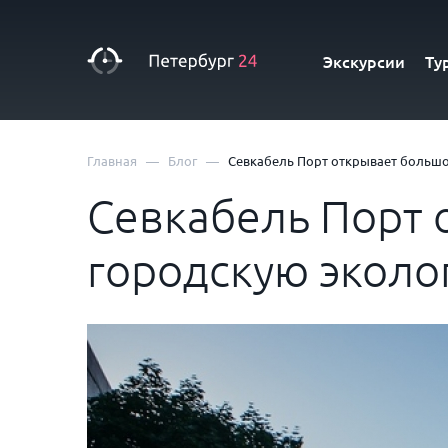
Экскурсии
Ту
—
—
Главная
Блог
Севкабель Порт открывает большо
Севкабель Порт 
городскую эколо