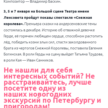
Композитор — Владимир Баскин.
3, 5 и 7 января на Большой сцене Театра имени
Ленсовета пройдут показы спектакля «Снежная
Премьера сказки на андерсеновские темы
королева».
состоялась в декабре. Историю об отважной девочке
Герде, её горячем любящем сердце, способном растопить
лёд, победить козни злых сил, спасти заколдованного
брата из чертогов Снежной Королевы, поставила Евгения
Богинская. В роли Герды на сцену выйдет Татьяна Трудова,
в роли Кая — Иван Санников.
Не нашли для себя
интересных событий? Не
расстраивайтесь, лучше
посетите одну из
наших
новогодних
экскурсий
по Петербургу и
пригородам!