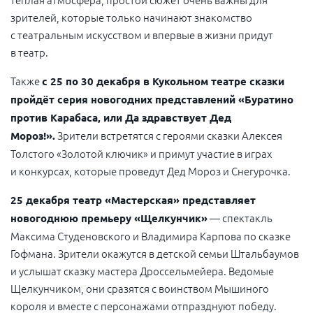
зрителей, которые только начинают знакомство
с театральным искусством и впервые в жизни придут
в театр.
Также
с 25 по 30 декабря в Кукольном театре сказки
пройдёт серия новогодних представлений «Буратино
против Карабаса, или Да здравствует Дед
Зрители встретятся с героями сказки Алексея
Мороз!».
Толстого «Золотой ключик» и примут участие в играх
и конкурсах, которые проведут Дед Мороз и Снегурочка.
25 декабря театр «Мастерская» представляет
— спектакль
новогоднюю премьеру «Щелкунчик»
Максима Студеновского и Владимира Карпова по сказке
Гофмана. Зрители окажутся в детской семьи Штальбаумов
и услышат сказку мастера Дроссельмейера. Ведомые
Щелкунчиком, они сразятся с воинством Мышиного
короля и вместе с персонажами отпразднуют победу.