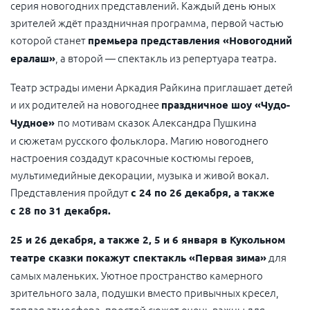
серия новогодних представлений. Каждый день юных
зрителей ждёт праздничная программа, первой частью
которой станет
премьера представления «Новогодний
, а второй — спектакль из репертуара театра.
ералаш»
Театр эстрады имени Аркадия Райкина приглашает детей
и их родителей на новогоднее
праздничное шоу «Чудо-
по мотивам сказок Александра Пушкина
Чудное»
и сюжетам русского фольклора. Магию новогоднего
настроения создадут красочные костюмы героев,
мультимедийные декорации, музыка и живой вокал.
Представления пройдут
с 24 по 26 декабря, а также
с 28 по 31 декабря.
25 и 26 декабря, а также 2, 5 и 6 января в Кукольном
для
театре сказки покажут спектакль «Первая зима»
самых маленьких. Уютное пространство камерного
зрительного зала, подушки вместо привычных кресел,
теплая атмосфера, простой сюжет очень важны для