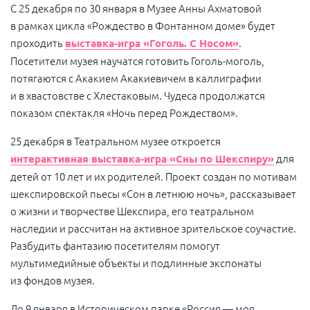
С 25 декабря по 30 января в Музее Анны Ахматовой
в рамках цикла «Рождество в Фонтанном доме» будет
проходить
.
выставка-игра «Гоголь. С Носом»
Посетители музея научатся готовить Гоголь-моголь,
потягаются с Акакием Акакиевичем в каллиграфии
и в хвастовстве с Хлестаковым. Чудеса продолжатся
показом спектакля «Ночь перед Рождеством».
25 декабря в Театральном музее откроется
для
интерактивная выставка-игра «Сны по Шекспиру»
детей от 10 лет и их родителей. Проект создан по мотивам
шекспировской пьесы «Сон в летнюю ночь», рассказывает
о жизни и творчестве Шекспира, его театральном
наследии и рассчитан на активное зрительское соучастие.
Разбудить фантазию посетителям помогут
мультимедийные объекты и подлинные экспонаты
из фондов музея.
До 9 января в Историческом парке «Россия — моя