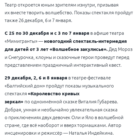
Театр откроется юным зрителям изнутри, призывая
их вместе творить волшебство. Показы спектакля пройдут
также 26 декабря, 6 и 7 января.
в афише театра
С 25 по 30 декабря и с 3 по 7 января
«Мимигранты» —
новогодний спектакль-интермедия
Дед Мороз
для детей от 3 лет «Волшебное закулисье».
и Снегурочка, клоуны и сказочные герои проведут перед
представлением праздничный интерактивный квест.
в театре-фестивале
29 декабря, 2, 6 и 8 января
«Балтийский дом» пройдут показы музыкального
спектакля
«Королевство кривых
по одноимённой сказке Виталия Губарева.
зеркал»
Добрая, умная и необычайно увлекательная сказка
о приключениях двух девочек Оли и Яло в волшебной
стране, где всё наоборот и вверх тормашками. Автор
инсценировки и режиссёр — Наталья Индейкина.