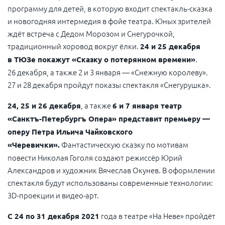
программу для детей, в которую входит спектакль-сказка
и новогодняя интермедия в фойе театра. Юных зрителей
ждёт встреча с Дедом Морозом и Снегурочкой,
традиционный хоровод вокруг ёлки.
24 и 25 декабря
.
в ТЮЗе покажут «Сказку о потерянном времени»
26 декабря, а также 2 и 3 января — «Снежную королеву».
27 и 28 декабря пройдут показы спектакля «Снегурушка».
, а также
24, 25 и 26 декабря
6 и 7 января театр
«Санктъ-Петербургъ Опера» представит премьеру —
оперу Петра Ильича Чайковского
Фантастическую сказку по мотивам
«Черевички».
повести Николая Гоголя создают режиссёр Юрий
Александров и художник Вячеслав Окунев. В оформлении
спектакля будут использованы современные технологии:
3D-проекции и видео-арт.
года в театре «На Неве» пройдёт
С 24 по 31 декабря 2021