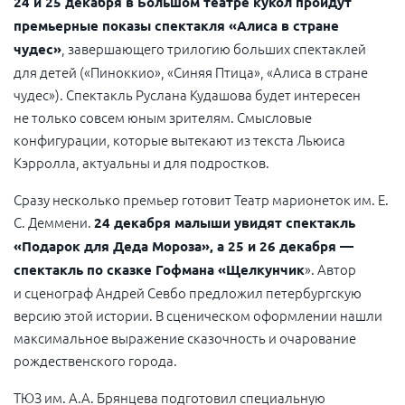
24 и 25 декабря в Большом театре кукол пройдут
премьерные показы спектакля «Алиса в стране
, завершающего трилогию больших спектаклей
чудес»
для детей («Пиноккио», «Синяя Птица», «Алиса в стране
чудес»). Спектакль Руслана Кудашова будет интересен
не только совсем юным зрителям. Смысловые
конфигурации, которые вытекают из текста Льюиса
Кэрролла, актуальны и для подростков.
Сразу несколько премьер готовит Театр марионеток им. Е.
С. Деммени.
24 декабря малыши увидят спектакль
«Подарок для Деда Мороза», а 25 и 26 декабря —
». Автор
спектакль по сказке Гофмана «Щелкунчик
и сценограф Андрей Севбо предложил петербургскую
версию этой истории. В сценическом оформлении нашли
максимальное выражение сказочность и очарование
рождественского города.
ТЮЗ им. А.А. Брянцева подготовил специальную