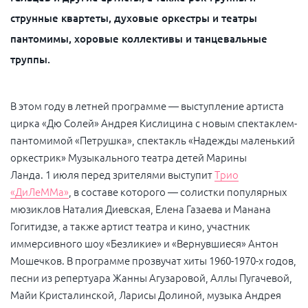
струнные квартеты, духовые оркестры и театры
пантомимы, хоровые коллективы и танцевальные
труппы.
В этом году в летней программе — выступление артиста
цирка «Дю Солей» Андрея Кислицина с новым спектаклем-
пантомимой «Петрушка», спектакль «Надежды маленький
оркестрик» Музыкального театра детей Марины
Ланда. 1 июля перед зрителями выступит
Трио
«ДиЛеММа»
, в составе которого — солистки популярных
мюзиклов Наталия Диевская, Елена Газаева и Манана
Гогитидзе, а также артист театра и кино, участник
иммерсивного шоу «Безликие» и «Вернувшиеся» Антон
Мошечков. В программе прозвучат хиты 1960-1970-х годов,
песни из репертуара Жанны Агузаровой, Аллы Пугачевой,
Майи Кристалинской, Ларисы Долиной, музыка Андрея