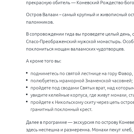
прекрасную обитель — Коневский Рождество-Бог
Остров Валаам – самый крупный и живописный ост
паломников.
В сопровождении гида вы проведете целый день,
Спасо-Преображенский мужской монастырь. Особо
поклониться мощам валаамских чудотворцев.
А кроме того вы:
подниметесь по святой лестнице на гору Фавор,
полюбуетесь мраморной Знаменской часовней;
пройдете под сводами Святых врат, над которы
увидите келейные корпуса, где живут монахи, 
пройдете к Никольскому скиту через цепь остр
гранитный поклонный крест.
Далее в программе — экскурсия по острову Коне
здесь неспешна и размеренна. Монахи пекут хлеб