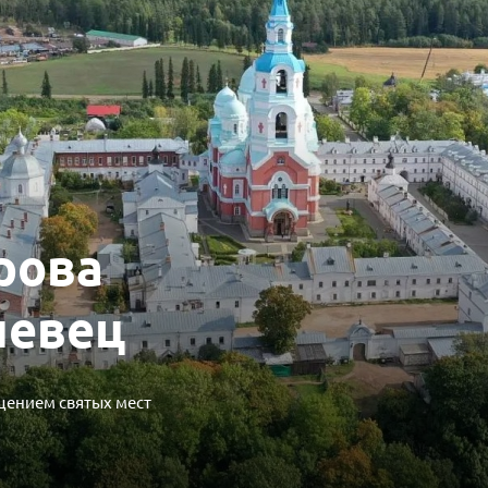
рова
невец
щением святых мест