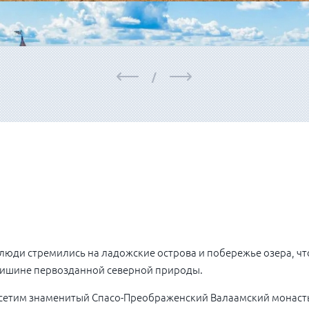
/
люди стремились на ладожские острова и побережье озера, чт
тишине первозданной северной природы.
осетим знаменитый Спасо-Преображенский Валаамский монасты