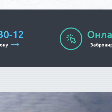
30-12
Онла
ону
Забронир