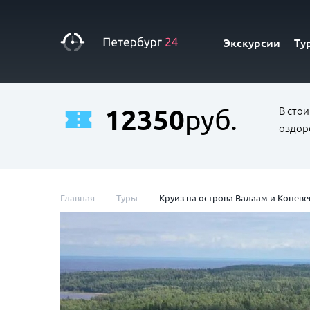
Экскурсии
Ту
12350
руб.
В сто
оздор
—
—
Главная
Туры
Круиз на острова Валаам и Коневе