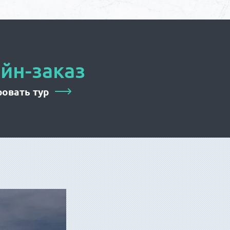
йн-заказ
овать тур