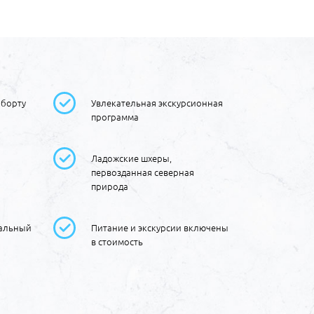
 борту
Увлекательная экскурсионная
программа
й
Ладожские шхеры,
и
первозданная северная
природа
мальный
Питание и экскурсии включены
в стоимость