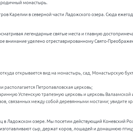
ородичный монастырь.
ров Карелии в северной части Ладожского озера. Сюда ежегод
 осматривая легендарные святые места и главную достоприме
е внимание уделено отреставрированному Свято-Преображенс
 откуда открывается вид на монастырь, сад, Монастырскую бухт
ми располагается Петропавловская церковь;
старинную Успенскую трапезную церковь и церковь Валаамской
овов, связанных между собой деревянными мостами; увидите х
вец в Ладожском озере. Мы посетим действующий Коневский Р
, изготавливают сыр, держат коров, лошадей и домашнюю птиц