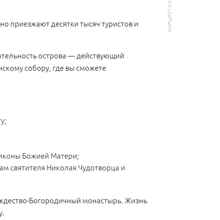
но приезжают десятки тысяч туристов и
чательность острова — действующий
кому собору, где вы сможете
у;
 иконы Божией Матери;
рам святителя Николая Чудотворца и
ождество-Богородичный монастырь. Жизнь
у.