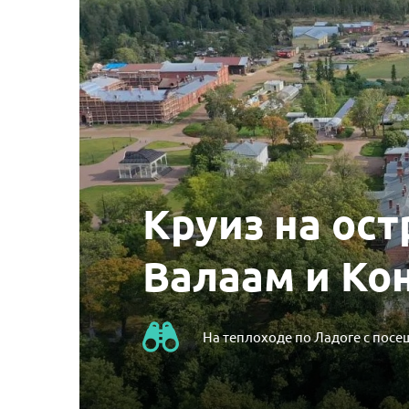
Круиз на ост
Валаам и Ко
На теплоходе по Ладоге с посе