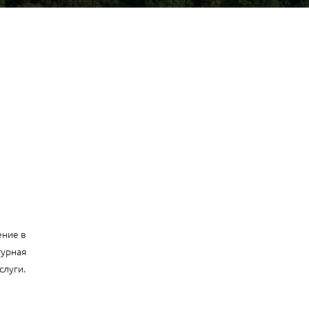
ение в
турная
слуги.