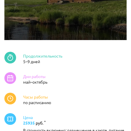
Продолжительность
5–9 дней
Дни работы
май–октябрь
Часы работы
по расписанию
Цена
*
25935
руб.
В стоимость включено: размещение в каюте, питание,