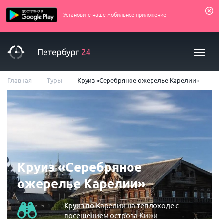
Установите наше мобильное приложение
—
—
Главная
Туры
Круиз «Серебряное ожерелье Карелии»
Круиз «Серебряное
ожерелье Карелии»
Круиз по Карелии на теплоходе с
посещением острова Кижи