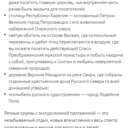
даже посетить главную церковь, чья внутренняя часть
ранее была закрыта для посетителей;
столицу Республики Карелия — основанный Петром
Великим город Петрозаводск с его живописной
набережной Онежского озера;
святую обитель на острове Валаам, где колокольные
перезвоны и щебет птиц переплетаются в воздухе, где
вы можете посетить действующий Спасо-
Преображенский мужской монастырь и побыть наедине
с собой, прогуливаясь к Скитам и любуясь невероятной
северной природой;
деревню Верхние Мандроги на реке Свири, где собраны
старинные крестьянские дома Русского Севера со всей
домашней утварью;
«колыбель русского судостроения» — город Лодейное
Поле.
Речные круизы с экскурсионной программой — это
незабываемый отдых, новые впечатления и весь спектр
положительных эмоций для взрослых и детей!