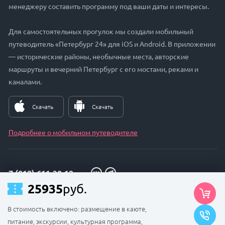
менеджеру составить программу под ваши даты и интересы.
Для самостоятельных прогулок мы создали мобильный
путеводитель «Петербург 24» для iOS и Android. В приложении
— исторические районы, необычные места, авторские
маршруты и вечерний Петербург с его мостами, реками и
каналами.
Скачать
Скачать
Подробнее о мобильном путеводителе
7 (812) 611-30-12
25935
руб.
Данный сайт использует файлы cookie для управления
zakaz@petersburg24.ru
производительностью, рекламой и качеством обслуживания
клиентов.
В стоимость включено: размещение в каюте,
Продолжая, вы соглашаетесь на использование файлов cookie.
питание, экскурсии, культурная программа,
Принимаю
© Петербург 24, 2017 - 2026