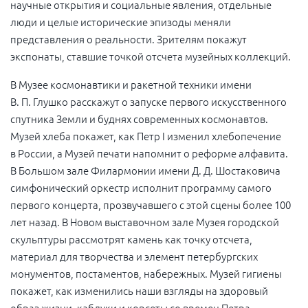
научные открытия и социальные явления, отдельные
люди и целые исторические эпизоды меняли
представления о реальности. Зрителям покажут
экспонаты, ставшие точкой отсчета музейных коллекций.
В Музее космонавтики и ракетной техники имени
В. П. Глушко расскажут о запуске первого искусственного
спутника Земли и буднях современных космонавтов.
Музей хлеба покажет, как Петр I изменил хлебопечение
в России, а Музей печати напомнит о реформе алфавита.
В Большом зале Филармонии имени Д. Д. Шостаковича
симфонический оркестр исполнит программу самого
первого концерта, прозвучавшего с этой сцены более 100
лет назад. В Новом выставочном зале Музея городской
скульптуры рассмотрят камень как точку отсчета,
материал для творчества и элемент петербургских
монументов, постаментов, набережных. Музей гигиены
покажет, как изменились наши взгляды на здоровый
образ жизни, каблуки и корсеты со времен Петра