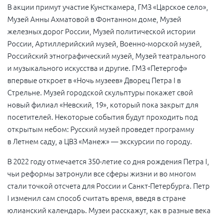
В акции примут участие Кунсткамера, ГМЗ «Царское село»,
Музей Анны Ахматовой в Фонтанном доме, Музей
железных дорог России, Музей политической истории
России, Артиллерийский музей, Военно-морской музей,
Российский этнографический музей, Музей театрального
и музыкального искусства и другие. ГМЗ «Петергоф»
впервые откроет в «Ночь музеев» Дворец Петра I в
Стрельне. Музей городской скульптуры покажет свой
новый филиал «Невский, 19», который пока закрыт для
посетителей. Некоторые события будут проходить под
открытым небом: Русский музей проведет программу
в Летнем саду, а ЦВЗ «Манеж» — экскурсии по городу.
В 2022 году отмечается
350-летие
со дня рождения Петра I,
чьи реформы затронули все сферы жизни и во многом
стали точкой отсчета для России и Санкт-Петербурга. Петр
I изменил сам способ считать время, введя в стране
юлианский календарь. Музеи расскажут, как в разные века