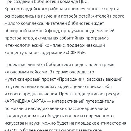
При создании библиотеки команда ЦБС
Красногвардейского района и привлеченные эксперты
основывались на изучении потребностей жителей нового
жилого комплекса. Читателей библиотеки ждет
обширный книжный фонд, продуманное до мелочей
пространство, актуальная событийная программа
и технологический комплекс, поддерживающий
концептуальное содержание «СФЕРЫ».
Проектная линейка библиотеки представлена тремя
ключевыми кейсами. В первую очередь это
мультижанровый проект «Проводник», рассказывающий
о путешествиях великих людей с целью поиска себя
и своего предназначения. Проект поддерживает ресурс
«АРТ-МЕДИАКАРТА» — интерактивный путеводитель
по жизни и наследию великих пассионариев мира.
Подискутировать и обсудить вопросы современного
искусства и науки можно будет на площадке антилектория
«ЭХО». А более юные гости смогут развить свой