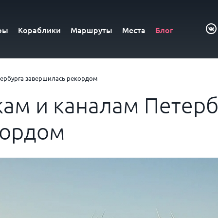
ры
Кораблики
Маршруты
Места
Блог
тербурга завершилась рекордом
кам и каналам Петерб
кордом