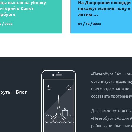
цы вышли на уборку
На Дворцовой площади
иторий в Санкт-
покажут мэппинг-шоу к 
ербурге
летию …
5 / 2022
01 / 12 / 2022
«Петербург 24» — эк
организуем индивиду
пригородам: можно 
руты
Блог
составить программу
Для самостоятельны
«Петербург 24» для 
районы, необычные 