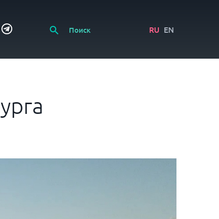
RU
EN
урга