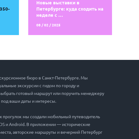
Новые выставки в
350-
Петербурге: куда сходить на
неделе с …
08 / 02 / 2025
скурсионное бюро в Санкт-Петербурге. Мы
альные экскурсии с гидом по городу и
выбрать готовый маршрут или поручить менеджеру
 под ваши даты и интересы.
х прогулок мы создали мобильный путеводитель
iOS и Android. В приложении — исторические
места, авторские маршруты и вечерний Петербург