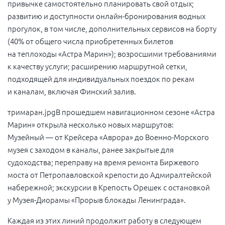
привычке самостоятельно планировать свой отдых;
развитию и доступности онлайн-бронирования водных
прогулок, в том числе, дополнительных сервисов на борту
(40% от общего числа приобретенных билетов
на теплоходы «Астра Марин»); возросшими требованиями
к качеству услуги; расширению маршрутной сетки,
подходящей для индивидуальных поездок по рекам
и каналам, включая Финский залив.
тримаран.jpgВ прошедшем навигационном сезоне «Астра
Марин» открыла несколько новых маршрутов:
Музейный — от Крейсера «Аврора» до Военно-Морского
музея с заходом в каналы, ранее закрытые для
судоходства; переправу на время ремонта Биржевого
моста от Петропавловской крепости до Адмиралтейской
набережной; экскурсии в Крепость Орешек с остановкой
у Музея-Диорамы «Прорыв блокады Ленинграда».
Каждая из этих линий продолжит работу в следующем