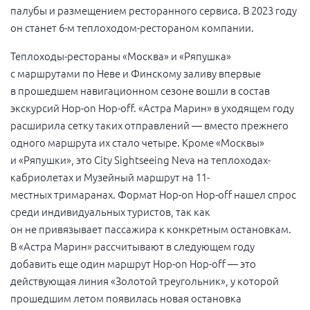
палубы и размещением ресторанного сервиса. В 2023 году
он станет
6-м
теплоходом-рестораном компании.
Теплоходы-рестораны «Москва» и «Ряпушка»
с маршрутами по Неве и Финскому заливу впервые
в прошедшем навигационном сезоне вошли в состав
экскурсий Hop-on Hop-off. «Астра Марин» в уходящем году
расширила сетку таких отправлений — вместо прежнего
одного маршрута их стало четыре. Кроме «Москвы»
и «Ряпушки», это City Sightseeing Neva на теплоходах-
кабриолетах и Музейный маршрут на 11-
местных
тримаранах. Формат Hop-on Hop-off нашел спрос
среди индивидуальных туристов, так как
он не привязывает пассажира к конкретным остановкам.
В «Астра Марин» рассчитывают в следующем году
добавить еще один маршрут Hop-on Hop-off — это
действующая линия «Золотой треугольник», у которой
прошедшим летом появилась новая остановка