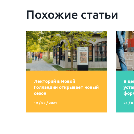
Похожие статьи
Лекторий в Новой
В це
Голландии открывает новый
уста
сезон
фор
19 / 02 / 2021
21 / 0