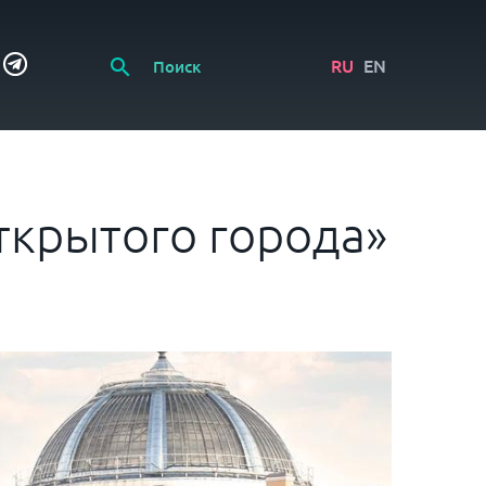
RU
EN
ткрытого города»