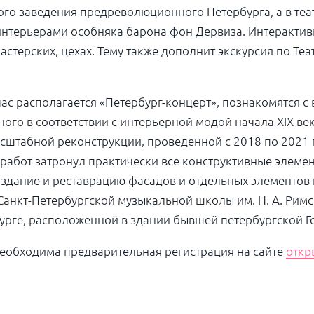
го заведения предреволюционного Петербурга, а в теа
нтерьерами особняка барона фон Дервиза. Интерактивн
 мастерских, цехах. Тему также дополнит экскурсия по Т
час располагается «Петербург-концерт», познакомятся с
ого в соответствии с интерьерной модой начала XIX ве
сштабной реконструкции, проведенной с 2018 по 2021
работ затронул практически все конструктивные элемен
создание и реставрацию фасадов и отдельных элементов
 Санкт-Петербургской музыкальной школы им. Н. А. Рим
урге, расположенной в здании бывшей петербургской Г
Необходима предварительная регистрация на сайте
откр