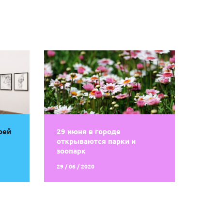
рей
29 июня в городе
открываются парки и
зоопарк
29 / 06 / 2020