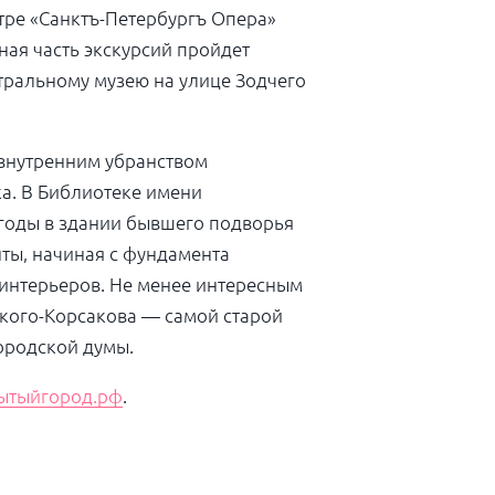
тре «Санктъ-Петербургъ Опера»
ая часть экскурсий пройдет
еатральному музею на улице Зодчего
 внутренним убранством
ка. В Библиотеке имени
 годы в здании бывшего подворья
ты, начиная с фундамента
 интерьеров. Не менее интересным
ского-Корсакова — самой старой
ородской думы.
ытыйгород.рф
.