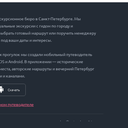
скурсионное бюро в Санкт-Петербурге. Мы
альные экскурсии с гидом по городу и
выбрать готовый маршрут или поручить менеджеру
 под ваши даты и интересы.
х прогулок мы создали мобильный путеводитель
iOS и Android. В приложении — исторические
места, авторские маршруты и вечерний Петербург
и и каналами.
Скачать
ном путеводителе
zakaz@petersburg24.ru