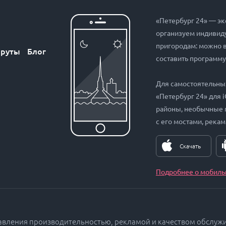
«Петербург 24» — эк
организуем индивиду
пригородам: можно 
руты
Блог
составить программу
Для самостоятельны
«Петербург 24» для 
районы, необычные 
с его мостами, рекам
Скачать
Подробнее о мобиль
равления производительностью, рекламой и качеством обслуж