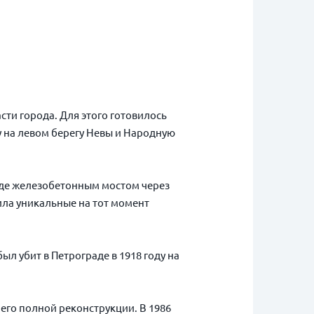
ти города. Для этого готовилось
у на левом берегу Невы и Народную
аде железобетонным мостом через
ила уникальные на тот момент
л убит в Петрограде в 1918 году на
 его полной реконструкции. В 1986