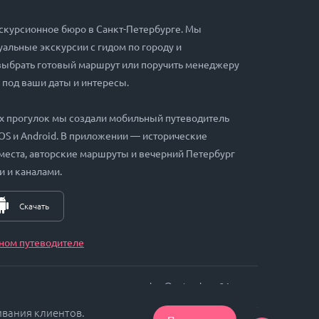
скурсионное бюро в Санкт-Петербурге. Мы
альные экскурсии с гидом по городу и
выбрать готовый маршрут или поручить менеджеру
 под ваши даты и интересы.
х прогулок мы создали мобильный путеводитель
iOS и Android. В приложении — исторические
места, авторские маршруты и вечерний Петербург
и и каналами.
Скачать
ном путеводителе
zakaz@petersburg24.ru
ивания клиентов.