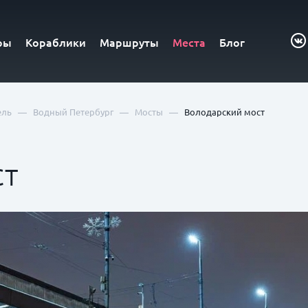
ры
Кораблики
Маршруты
Места
Блог
—
—
—
ель
Водный Петербург
Мосты
Володарский мост
ст