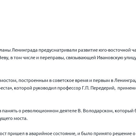
планы Ленинграда предусматривали развитие юго-восточной час
Неву, в том числе и переправы, связывающей Ивановскую улиц
мостом, построенным в советское время и первым в Ленингр
еста», которой руководил профессор Г.П. Передерий, примен
в память о революционном деятеле В. Володарском, который бы
ущего моста.
ост пришел в аварийное состояние, и было принято решение о