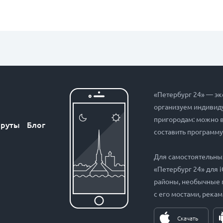
«Петербург 24» — эк
организуем индивиду
пригородам: можно 
руты
Блог
составить программу
Для самостоятельны
«Петербург 24» для 
районы, необычные 
с его мостами, рекам
Скачать