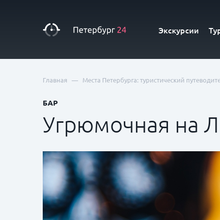
Экскурсии
Ту
—
Главная
Места Петербурга: туристический путеводит
БАР
Угрюмочная на 