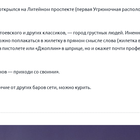
открылся на Литейном проспекте (первая
Угрюмочная
располо
остоевского и других классиков, — город грустных людей. Име
ожно поплакаться в жилетку в прямом смысле слова (жилетка ви
в пистолете или «Джоплин» в шприце, но и окажет почти про
анов — приходи со своими».
ичие от других баров сети, можно курить.