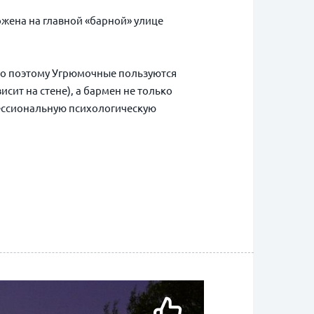
жена на главной «барной» улице
нно поэтому Угрюмочные пользуются
сит на стене), а бармен не только
фессиональную психологическую