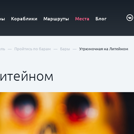
ры
Кораблики
Маршруты
Места
Блог
—
—
—
ель
Пройтись по барам
Бары
Угрюмочная на Литейном
Литейном