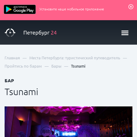
Установите наше мобильное приложение
—
—
Главная
Места Петербурга: туристический путеводитель
—
—
Пройтись по барам
Бары
Tsunami
БАР
Tsunami