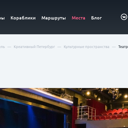
ры
Кораблики
Маршруты
Места
Блог
—
—
—
ель
Креативный Петербург
Культурные пространства
Теат