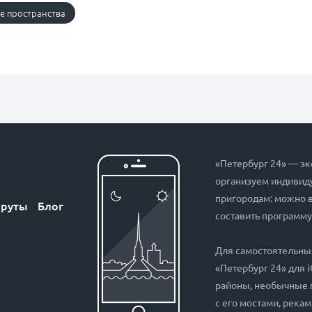
е пространства
«Петербург 24» — эк
организуем индивиду
пригородам: можно 
руты
Блог
составить программу
Для самостоятельны
«Петербург 24» для 
районы, необычные 
с его мостами, рекам