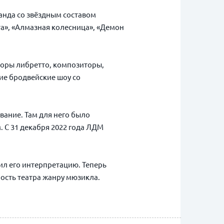
анда со звёздным составом
та», «Алмазная колесница», «Демон
оры либретто, композиторы,
е бродвейские шоу со
вание. Там для него было
 С 31 декабря 2022 года ЛДМ
ил его интерпретацию. Теперь
ность театра жанру мюзикла.