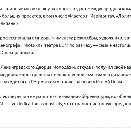
 масштабные мюзикл-шоу, которые создаёт международная ком
о больших проектов, в том числе «Мастер и Маргарита», «Лоли
юльпаны».
рофессионалы с мировым именем: режиссёры, художники, авт
енографы. Мюзиклы театра LDM по размаху — самые настоящи
3D-декорациями.
и Ленинградского Дворца Молодёжи, откуда и получил своё наз
едийное пространство с великолепной акустикой и дизайном.
а находится на Петровском острове, на берегу Малой Невы.
лектив решил не уходить от названия-аббревиатуры, но обнов
— live dedication to musicals, что отражает истинную предан