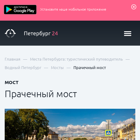
Установите наше мобильное приложение
—
—
Главная
Места Петербурга: туристический путеводитель
—
—
Водный Петербург
Мосты
Прачечный мост
МОСТ
Прачечный мост