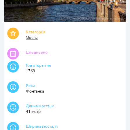
https://mostotrest-spb.ru/bridges/prachechnyj
Категория
Мосты
Ежедневно
Год открытия
1769
Река
Фонтанка
Длина моста, м
41 метр
Ширина моста, м