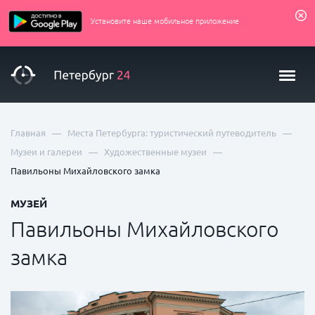
Установите наше мобильное приложение
—
—
Главная
Места Петербурга: туристический путеводитель
—
—
Музеи и галереи
Художественные музеи
Павильоны Михайловского замка
МУЗЕЙ
Павильоны Михайловского
замка