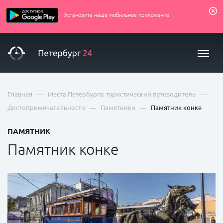
Установите наше мобильное приложение
—
—
Главная
Места Петербурга: туристический путеводитель
—
—
Достопримечательности
Памятники
Памятник конке
ПАМЯТНИК
Памятник конке