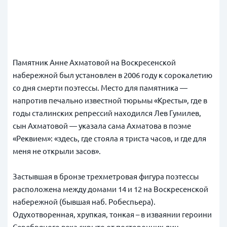
Памятник Анне Ахматовой на Воскресенской
набережной был установлен в 2006 году к сорокалетию
со дня смерти поэтессы. Место для памятника —
напротив печально известной тюрьмы «Кресты», где в
годы сталинских репрессий находился Лев Гумилев,
сын Ахматовой — указала сама Ахматова в поэме
«Реквием»: «здесь, где стояла я триста часов, и где для
меня не открыли засов».
Застывшая в бронзе трехметровая фигура поэтессы
расположена между домами 14 и 12 на Воскресенской
набережной (бывшая наб. Робеспьера).
Одухотворенная, хрупкая, тонкая – в изваянии героини
Серебряного века скрыто от посторонних лиц