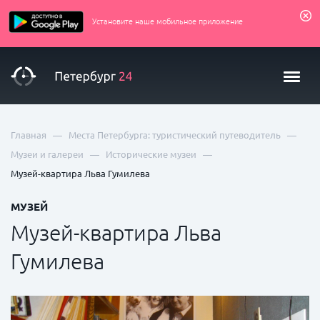
Установите наше мобильное приложение
—
—
Главная
Места Петербурга: туристический путеводитель
—
—
Музеи и галереи
Исторические музеи
Музей-квартира Льва Гумилева
МУЗЕЙ
Музей-квартира Льва
Гумилева