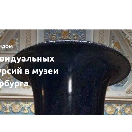
ГИДОМ
видуальных
урсий в музеи
рбурга