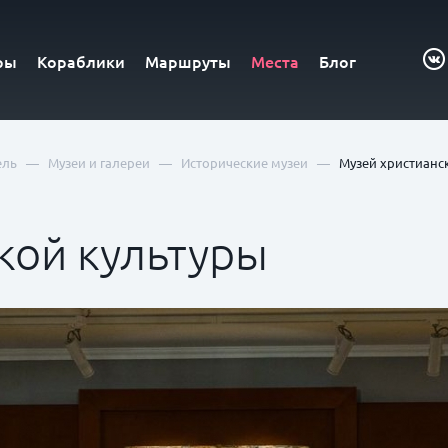
ры
Кораблики
Маршруты
Места
Блог
—
—
—
ель
Музеи и галереи
Исторические музеи
Музей христианс
кой культуры