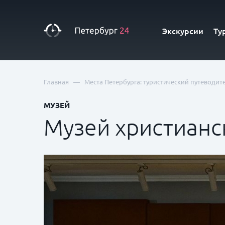
Экскурсии
Ту
—
Главная
Места Петербурга: туристический путеводит
МУЗЕЙ
Музей христианс