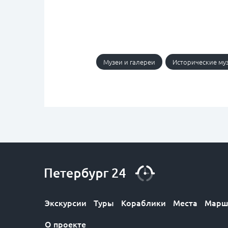
Музеи и галереи
Исторические му
Экскурсии
Туры
Кораблики
Места
Марш
О проекте