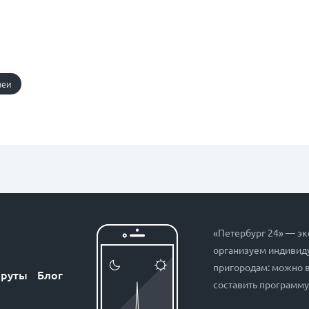
зеи
«Петербург 24» — эк
организуем индивиду
пригородам: можно 
руты
Блог
составить программу