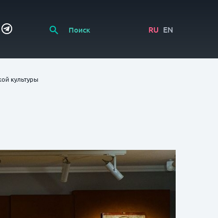
RU
EN
кой культуры