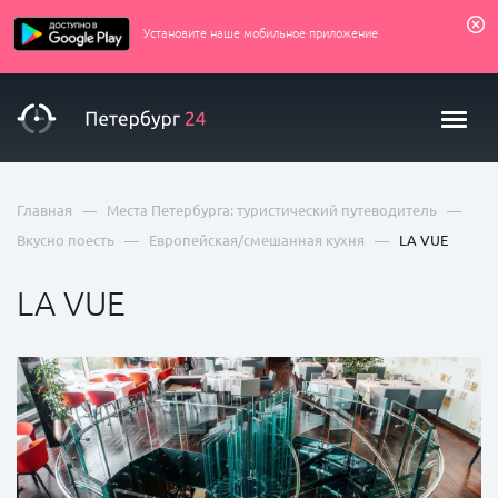
Установите наше мобильное приложение
—
—
Главная
Места Петербурга: туристический путеводитель
—
—
Вкусно поесть
Европейская/cмешанная кухня
LA VUE
LA VUE