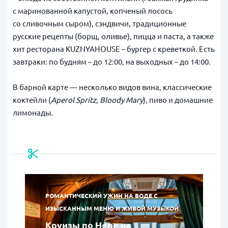
с маринованной капустой, копченый лосось
со сливочным сыром), сэндвичи, традиционные
русские рецепты (борщ, оливье), пицца и паста, а также
хит ресторана KUZNYAHOUSE – бургер с креветкой. Есть
завтраки: по будням – до 12:00, на выходных – до 14:00.
В барной карте — несколько видов вина, классические
коктейли (
Aperol Spritz
,
Bloody
Mary
), пиво и домашние
лимонады.
РОМАНТИЧЕСКИЙ УЖИН НА ВОДЕ С
ИЗЫСКАННЫМ МЕНЮ И ЖИВОЙ МУЗЫКОЙ
Круизы по Неве на