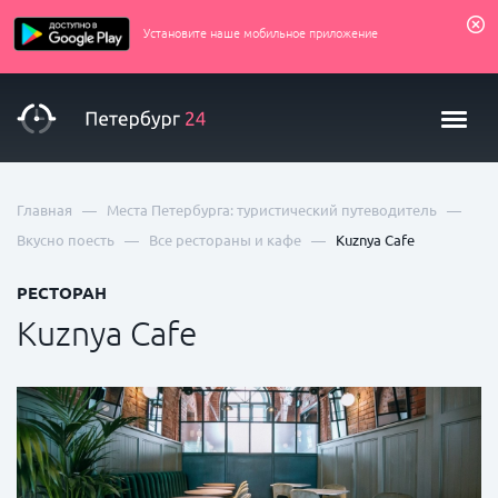
Установите наше мобильное приложение
—
—
Главная
Места Петербурга: туристический путеводитель
—
—
Вкусно поесть
Все рестораны и кафе
Kuznya Cafe
РЕСТОРАН
Kuznya Cafe