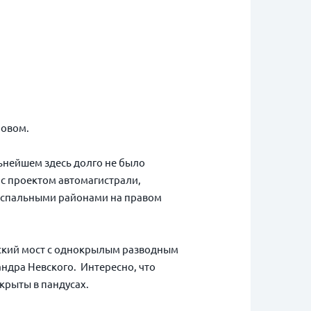
тровом.
льнейшем здесь долго не было
 с проектом автомагистрали,
 спальными районами на правом
еский мост с однокрылым разводным
андра Невского. Интересно, что
крыты в пандусах.