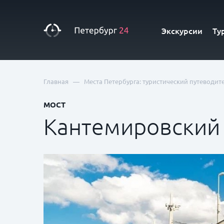
Экскурсии
Ту
—
Главная
Места Петербурга: туристический путеводит
МОСТ
Кантемировский