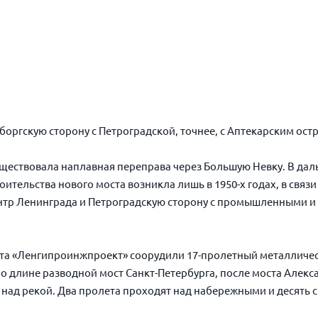
оргскую сторону с Петроградской, точнее, с Аптекарским ос
существовала наплавная переправа через Большую Невку. В да
ительства нового моста возникла лишь в 1950-х годах, в связи
нтр Ленинграда и Петроградскую сторону с промышленными и
итута «Ленгипроинжпроект» соорудили 17-пролетный металлич
о длине разводной мост Санкт-Петербурга, после моста Алекс
над рекой. Два пролета проходят над набережными и десять с