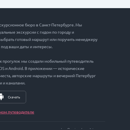
скурсионное бюро в Санкт-Петербурге. Мы
альные экскурсии с гидом по городу и
выбрать готовый маршрут или поручить менеджеру
 под ваши даты и интересы.
х прогулок мы создали мобильный путеводитель
iOS и Android. В приложении — исторические
места, авторские маршруты и вечерний Петербург
и и каналами.
Скачать
ном путеводителе
zakaz@petersburg24.ru