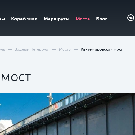
ры
Кораблики
Маршруты
Места
Блог
—
—
—
ель
Водный Петербург
Мосты
Кантемировский мост
 мост