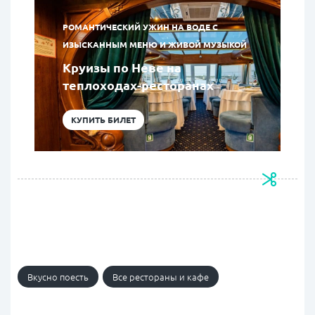
РОМАНТИЧЕСКИЙ УЖИН НА ВОДЕ С
ИЗЫСКАННЫМ МЕНЮ И ЖИВОЙ МУЗЫКОЙ
Круизы по Неве на
теплоходах-ресторанах
КУПИТЬ БИЛЕТ
Вкусно поесть
Все рестораны и кафе