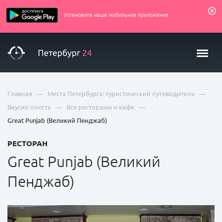
Установите наше мобильное приложение
—
—
Главная
Места Петербурга: туристический путеводитель
—
—
Вкусно поесть
Все рестораны и кафе
Great Punjab (Великий Пенджаб)
РЕСТОРАН
Great Punjab (Великий
Пенджаб)