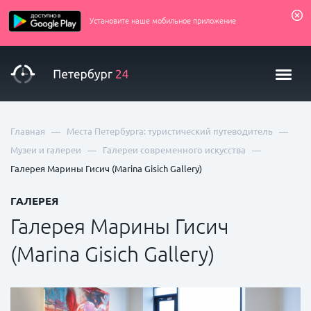
Установите наше мобильное приложение
—
—
Главная
Места Петербурга: туристический путеводитель
—
—
Музеи и галереи
Галереи современного искусства
Галерея Марины Гисич (Marina Gisich Gallery)
ГАЛЕРЕЯ
Галерея Марины Гисич
(Marina Gisich Gallery)