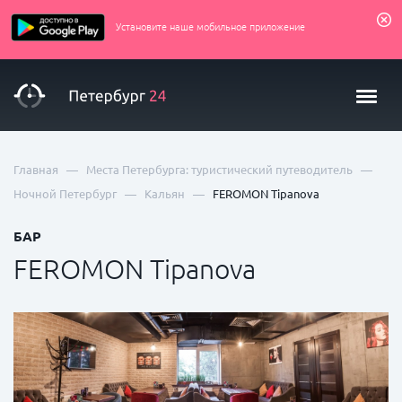
Установите наше мобильное приложение
—
—
Главная
Места Петербурга: туристический путеводитель
—
—
Ночной Петербург
Кальян
FEROMON Tipanova
БАР
FEROMON Tipanova