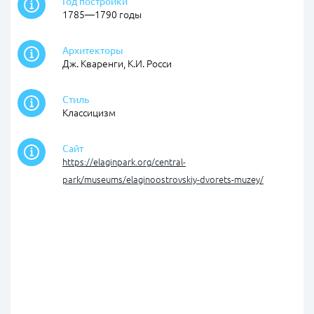
Год постройки
1785—1790 годы
Архитекторы
Дж. Кваренги, К.И. Росси
Стиль
Классицизм
Сайт
https://elaginpark.org/central-
park/museums/elaginoostrovskiy-dvorets-muzey/