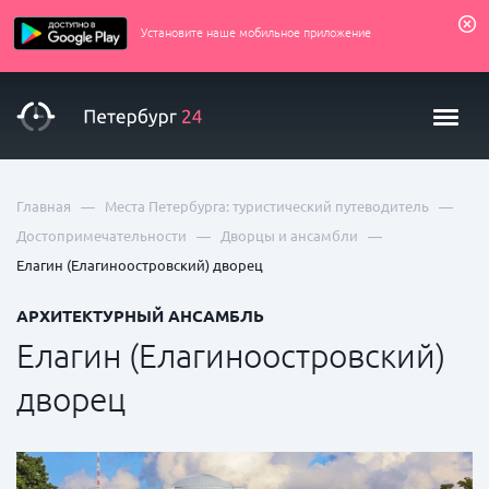
Установите наше мобильное приложение
—
—
Главная
Места Петербурга: туристический путеводитель
—
—
Достопримечательности
Дворцы и ансамбли
Елагин (Елагиноостровский) дворец
АРХИТЕКТУРНЫЙ АНСАМБЛЬ
Елагин (Елагиноостровский)
дворец