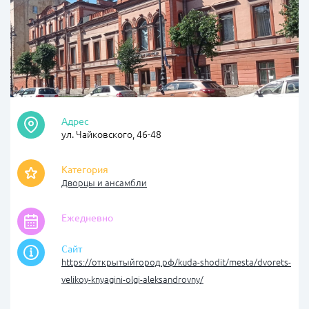
Адрес
ул. Чайковского, 46-48
Категория
Дворцы и ансамбли
Ежедневно
Сайт
https://открытыйгород.рф/kuda-shodit/mesta/dvorets-
velikoy-knyagini-olgi-aleksandrovny/