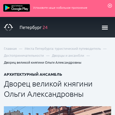
Установите наше мобильное приложение
—
—
Главная
Места Петербурга: туристический путеводитель
—
—
Достопримечательности
Дворцы и ансамбли
Дворец великой княгини Ольги Александровны
АРХИТЕКТУРНЫЙ АНСАМБЛЬ
Дворец великой княгини
Ольги Александровны