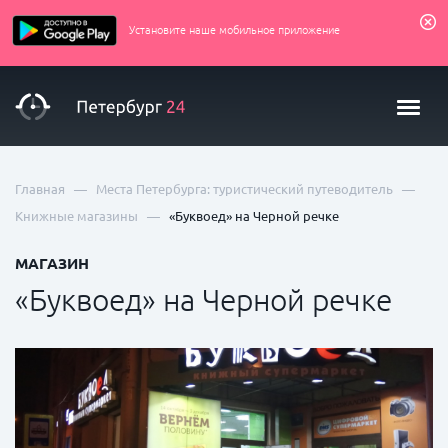
Установите наше мобильное приложение
—
—
Главная
Места Петербурга: туристический путеводитель
—
Книжные магазины
«Буквоед» на Черной речке
МАГАЗИН
«Буквоед» на Черной речке