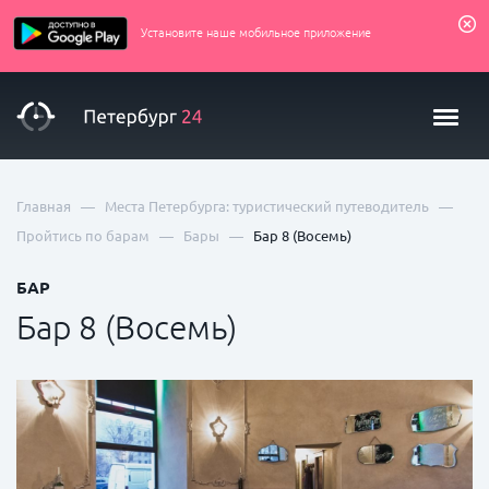
Установите наше мобильное приложение
—
—
Главная
Места Петербурга: туристический путеводитель
—
—
Пройтись по барам
Бары
Бар 8 (Восемь)
БАР
Бар 8 (Восемь)